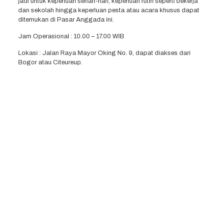
jadi untuk keperluan sehari-hari, keperluan rutin seperti bekerja
dan sekolah hingga keperluan pesta atau acara khusus dapat
ditemukan di Pasar Anggada ini.
Jam Operasional : 10.00 – 17.00 WIB
Lokasi : Jalan Raya Mayor Oking No. 9, dapat diakses dari
Bogor atau Citeureup.